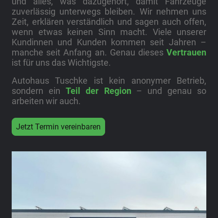
und alles, was dazugehört, damit Fahrzeuge
zuverlässig unterwegs bleiben. Wir nehmen uns
Zeit, erklären verständlich und sagen auch offen,
wenn etwas keinen Sinn macht. Viele unserer
Kundinnen und Kunden kommen seit Jahren –
manche seit Anfang an. Genau dieses
Vertrauen
ist für uns das Wichtigste.
Autohaus Tuschke ist kein anonymer Betrieb,
sondern ein
Teil der Region
– und genau so
arbeiten wir auch.
Jetzt Termin vereinbaren